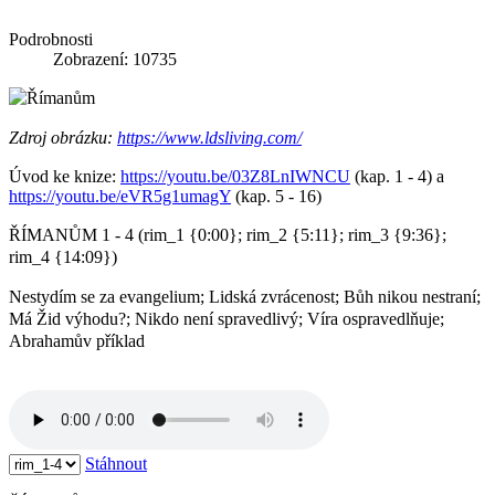
Podrobnosti
Zobrazení: 10735
Zdroj obrázku:
https://www.ldsliving.com/
Úvod ke knize:
https://youtu.be/03Z8LnIWNCU
(kap. 1 - 4) a
https://youtu.be/eVR5g1umagY
(kap. 5 - 16)
ŘÍMANŮM 1 - 4 (rim_1 {0:00}; rim_2 {5:11}; rim_3 {9:36};
rim_4 {14:09})
Nestydím se za evangelium; Lidská zvrácenost; Bůh nikou nestraní;
Má Žid výhodu?; Nikdo není spravedlivý; Víra ospravedlňuje;
Abrahamův příklad
Stáhnout