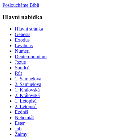
Posloucháme Bibli
Hlavní nabídka
Hlavní stránka
Genesis
Exodus
Leviticus
Numeri
Deuteronomium
Jozue
Soudců
Rút
1. Samuelova
2. Samuelova
1. Královská
2. Královská
1. Letopisů
2. Letopisů
Ezdráš
Nehemiáš
Ester
Job
Žalmy