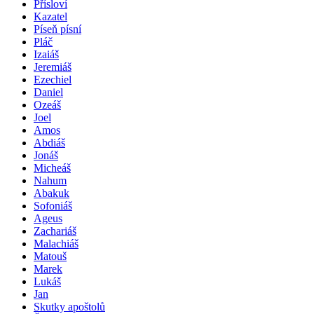
Přísloví
Kazatel
Píseň písní
Pláč
Izaiáš
Jeremiáš
Ezechiel
Daniel
Ozeáš
Joel
Amos
Abdiáš
Jonáš
Micheáš
Nahum
Abakuk
Sofoniáš
Ageus
Zachariáš
Malachiáš
Matouš
Marek
Lukáš
Jan
Skutky apoštolů