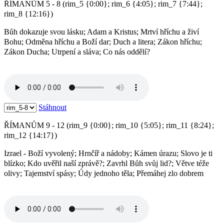
ŘÍMANŮM 5 - 8 (rim_5 {0:00}; rim_6 {4:05}; rim_7 {7:44};
rim_8 {12:16})
Bůh dokazuje svou lásku; Adam a Kristus; Mrtví hříchu a živí
Bohu; Odměna hříchu a Boží dar; Duch a litera; Zákon hříchu;
Zákon Ducha; Utrpení a sláva; Co nás oddělí?
Stáhnout
ŘÍMANŮM 9 - 12 (rim_9 {0:00}; rim_10 {5:05}; rim_11 {8:24};
rim_12 {14:17})
Izrael - Boží vyvolený; Hrnčíř a nádoby; Kámen úrazu; Slovo je ti
blízko; Kdo uvěřil naší zprávě?; Zavrhl Bůh svůj lid?; Větve téže
olivy; Tajemství spásy; Údy jednoho těla; Přemáhej zlo dobrem