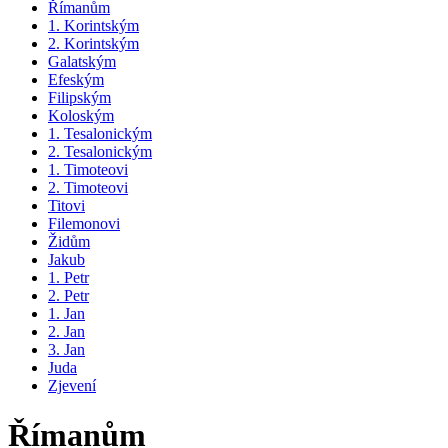
Římanům
1. Korintským
2. Korintským
Galatským
Efeským
Filipským
Koloským
1. Tesalonickým
2. Tesalonickým
1. Timoteovi
2. Timoteovi
Titovi
Filemonovi
Židům
Jakub
1. Petr
2. Petr
1. Jan
2. Jan
3. Jan
Juda
Zjevení
Římanům